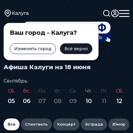
Калуга
Ваш город - Калуга?
Изменить город
Всё верно
Главная
Афиша
Афиша Калуги на 18 июня
Сентябрь
Сб.
Вс.
Пн.
Вт.
Ср.
Чт.
Пт.
Сб.
05
06
07
08
09
10
11
12
Все
Спектакль
Концерт
Эстрада
Юмор