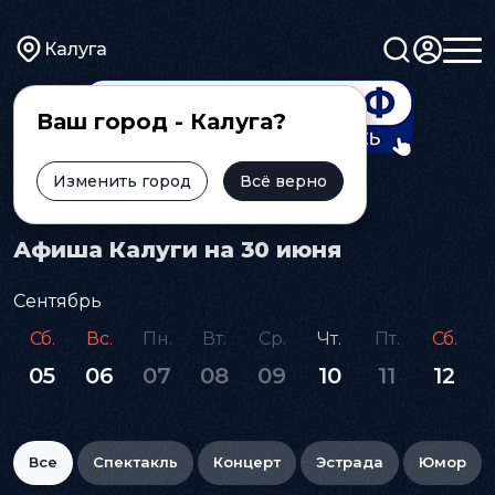
Калуга
Ваш город - Калуга?
Изменить город
Всё верно
Главная
Афиша
Афиша Калуги на 30 июня
Сентябрь
Сб.
Вс.
Пн.
Вт.
Ср.
Чт.
Пт.
Сб.
05
06
07
08
09
10
11
12
Все
Спектакль
Концерт
Эстрада
Юмор