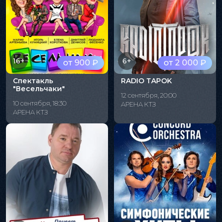
16+
6+
от 900 ₽
от 2 000 ₽
Спектакль
RADIO TAPOK
"Весельчаки"
12 сентября, 20:00
10 сентября, 18:30
АРЕНА КТЗ
АРЕНА КТЗ