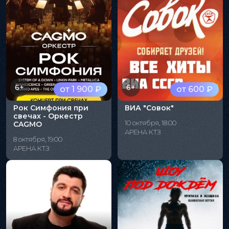
6+
6+
от 1 900 ₽
от 600 ₽
Рок Симфония при
ВИА "Совок"
свечах - Оркестр
10 октября, 18:00
CAGMO
АРЕНА КТЗ
8 октября, 19:00
АРЕНА КТЗ