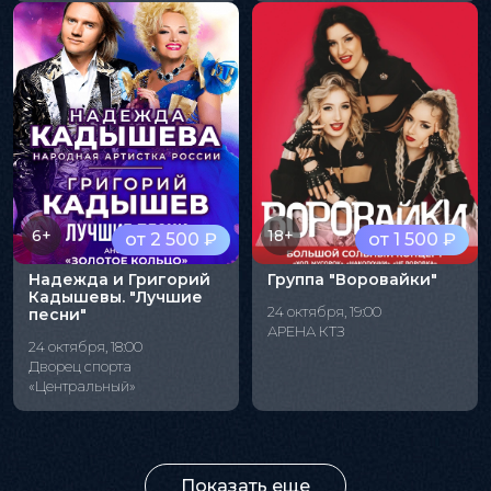
6+
18+
от 2 500 ₽
от 1 500 ₽
Надежда и Григорий
Группа "Воровайки"
Кадышевы. "Лучшие
24 октября, 19:00
песни"
АРЕНА КТЗ
24 октября, 18:00
Дворец спорта
«Центральный»
Показать еще