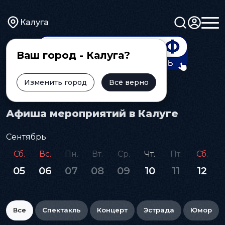
Калуга
Ваш город - Калуга?
Изменить город
Всё верно
Главная
Афиша
Афиша мероприятий в Калуге
Сентябрь
Сб.
Вс.
Пн.
Вт.
Ср.
Чт.
Пт.
Сб.
05
06
07
08
09
10
11
12
Все
Спектакль
Концерт
Эстрада
Юмор