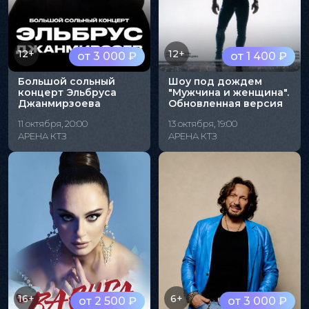
12+
12+
от 3 000 ₽
от 1 400 ₽
Большой сольный
Шоу под дождем
концерт Эльбруса
"Мужчина и женщина".
Джанмирзоева
Обновленная версия
11 октября, 20:00
13 октября, 19:00
АРЕНА КТЗ
АРЕНА КТЗ
16+
6+
от 2 500 ₽
от 3 000 ₽