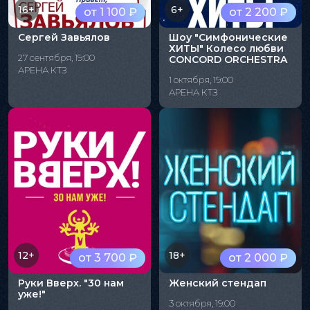
16+
6+
от 1 100 ₽
от 2 200 ₽
Сергей Завьялов
Шоу "Симфонические
ХИТЫ" Колесо любви
27 сентября, 19:00
CONCORD ORCHESTRA
АРЕНА КТЗ
1 октября, 19:00
АРЕНА КТЗ
12+
18+
от 3 700 ₽
от 2 000 ₽
Руки Вверх. "30 нам
Женский стендап
уже!"
3 октября, 19:00