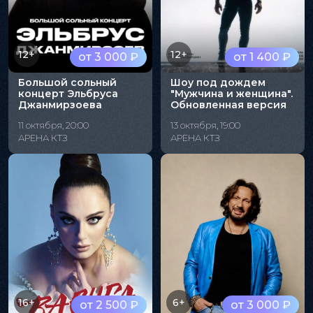
12+
12+
от 3 000 ₽
от 1 400 ₽
Большой сольный
Шоу под дождем
концерт Эльбруса
"Мужчина и женщина".
Джанмирзоева
Обновленная версия
11 октября, 20:00
13 октября, 19:00
АРЕНА КТЗ
АРЕНА КТЗ
16+
6+
от 2 500 ₽
от 3 000 ₽