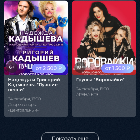
6+
18+
от 2 500 ₽
от 1 500 ₽
Надежда и Григорий
Группа "Воровайки"
Кадышевы. "Лучшие
24 октября, 19:00
песни"
АРЕНА КТЗ
24 октября, 18:00
Дворец спорта
«Центральный»
Показать еще