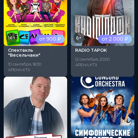
16+
6+
от 900 ₽
от 2 000 ₽
Спектакль
RADIO TAPOK
"Весельчаки"
12 сентября, 20:00
10 сентября, 18:30
АРЕНА КТЗ
АРЕНА КТЗ