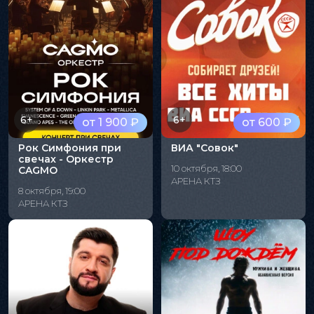
6+
6+
от 1 900 ₽
от 600 ₽
Рок Симфония при
ВИА "Совок"
свечах - Оркестр
10 октября, 18:00
CAGMO
АРЕНА КТЗ
8 октября, 19:00
АРЕНА КТЗ