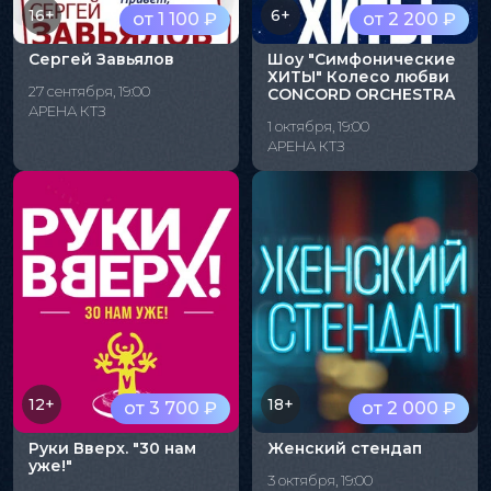
16+
6+
от 1 100 ₽
от 2 200 ₽
Сергей Завьялов
Шоу "Симфонические
ХИТЫ" Колесо любви
27 сентября, 19:00
CONCORD ORCHESTRA
АРЕНА КТЗ
1 октября, 19:00
АРЕНА КТЗ
12+
18+
от 3 700 ₽
от 2 000 ₽
Руки Вверх. "30 нам
Женский стендап
уже!"
3 октября, 19:00