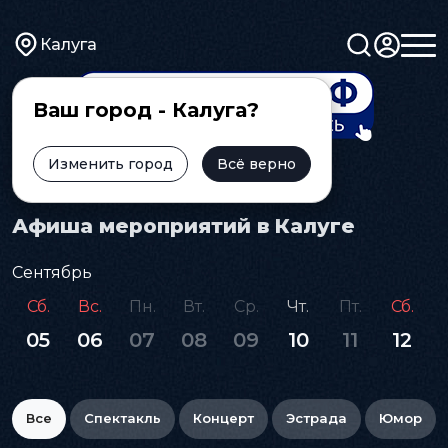
Калуга
Ваш город - Калуга?
Изменить город
Всё верно
Главная
Афиша
Афиша мероприятий в Калуге
Сентябрь
Сб.
Вс.
Пн.
Вт.
Ср.
Чт.
Пт.
Сб.
05
06
07
08
09
10
11
12
Все
Спектакль
Концерт
Эстрада
Юмор