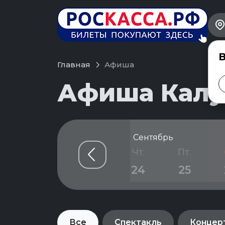
В
Главная
Афиша
Афиша Калуг
Сентябрь
н.
Вт.
Ср.
Чт.
Пт.
1
22
23
24
25
Все
Спектакль
Концер