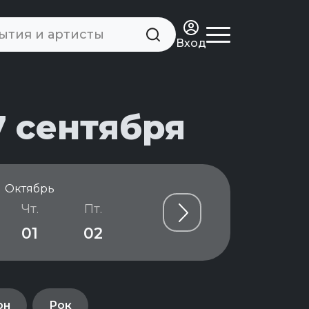
Вход
7 сентября
Октябрь
Чт.
Пт.
Сб.
Вс.
Пн.
01
02
03
04
05
он
Рок