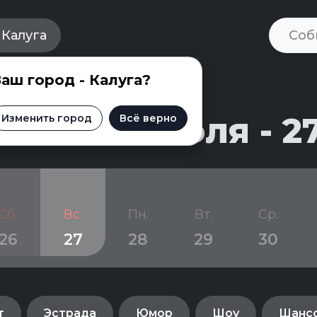
Калуга
аш город - Калуга?
и на 21 июля - 2
Изменить город
Всё верно
Сб.
Вс.
Пн.
Вт.
Ср.
26
27
28
29
30
т
Эстрада
Юмор
Шоу
Шанс