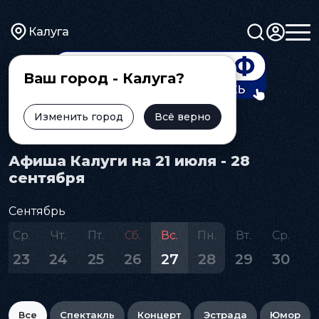
Калуга
Ваш город - Калуга?
Изменить город
Всё верно
Главная
Афиша
Афиша Калуги на 21 июля - 28
сентября
Сентябрь
Ср.
Чт.
Пт.
Сб.
Вс.
Пн.
Вт.
Ср.
23
24
25
26
27
28
29
30
Все
Спектакль
Концерт
Эстрада
Юмор