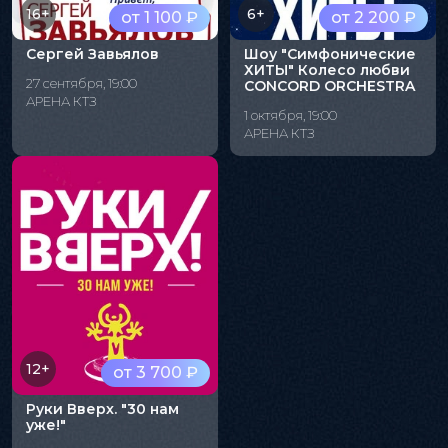
16+
6+
от 1 100 ₽
от 2 200 ₽
Сергей Завьялов
Шоу "Симфонические
ХИТЫ" Колесо любви
27 сентября, 19:00
CONCORD ORCHESTRA
АРЕНА КТЗ
1 октября, 19:00
АРЕНА КТЗ
12+
от 3 700 ₽
Руки Вверх. "30 нам
уже!"