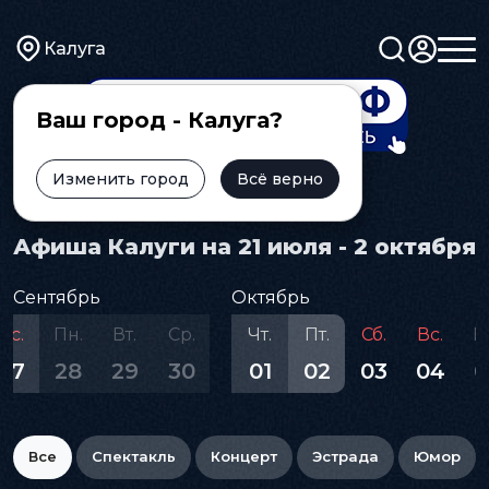
Калуга
Ваш город - Калуга?
Изменить город
Всё верно
Главная
Афиша
Афиша Калуги на 21 июля - 2 октября
Сентябрь
Октябрь
Вс.
Пн.
Вт.
Ср.
Чт.
Пт.
Сб.
Вс.
П
27
28
29
30
01
02
03
04
0
Все
Спектакль
Концерт
Эстрада
Юмор