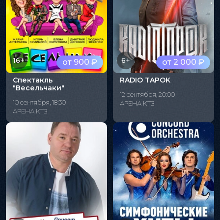
16+
6+
от 900 ₽
от 2 000 ₽
Спектакль
RADIO TAPOK
"Весельчаки"
12 сентября, 20:00
10 сентября, 18:30
АРЕНА КТЗ
АРЕНА КТЗ