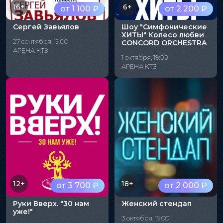
16+
6+
от 1 100 ₽
от 2 200 ₽
Сергей Завьялов
Шоу "Симфонические
ХИТЫ" Колесо любви
27 сентября, 19:00
CONCORD ORCHESTRA
АРЕНА КТЗ
1 октября, 19:00
АРЕНА КТЗ
12+
18+
от 3 700 ₽
от 2 000 ₽
Руки Вверх. "30 нам
Женский стендап
уже!"
3 октября, 19:00