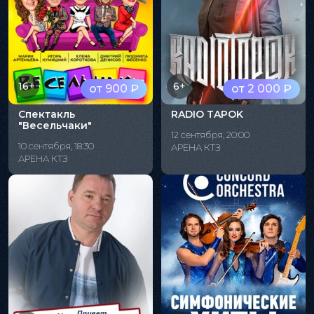
16+
6+
от 900 ₽
от 2 000 ₽
Спектакль
RADIO TAPOK
"Весельчаки"
12 сентября, 20:00
10 сентября, 18:30
АРЕНА КТЗ
АРЕНА КТЗ