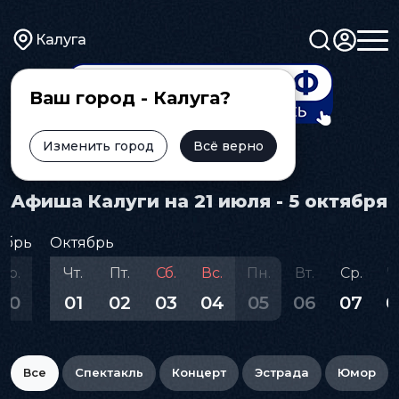
Калуга
Ваш город - Калуга?
Изменить город
Всё верно
Главная
Афиша
Афиша Калуги на 21 июля - 5 октября
ябрь
Октябрь
Ср.
Чт.
Пт.
Сб.
Вс.
Пн.
Вт.
Ср.
Ч
30
01
02
03
04
05
06
07
0
Все
Спектакль
Концерт
Эстрада
Юмор