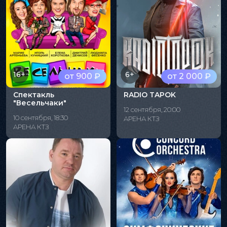
16+
6+
от 900 ₽
от 2 000 ₽
Спектакль
RADIO TAPOK
"Весельчаки"
12 сентября, 20:00
10 сентября, 18:30
АРЕНА КТЗ
АРЕНА КТЗ