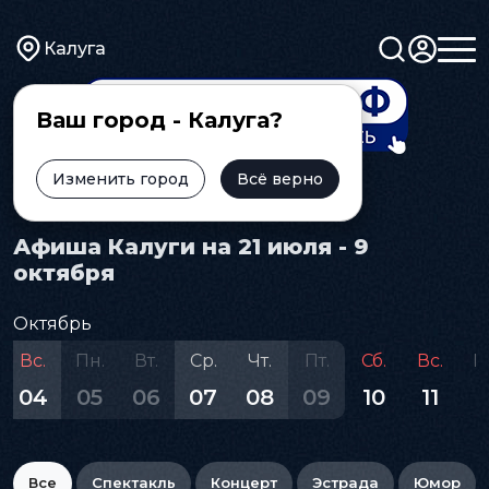
Калуга
Ваш город - Калуга?
Изменить город
Всё верно
Главная
Афиша
Афиша Калуги на 21 июля - 9
октября
Октябрь
Вс.
Пн.
Вт.
Ср.
Чт.
Пт.
Сб.
Вс.
П
04
05
06
07
08
09
10
11
1
Все
Спектакль
Концерт
Эстрада
Юмор