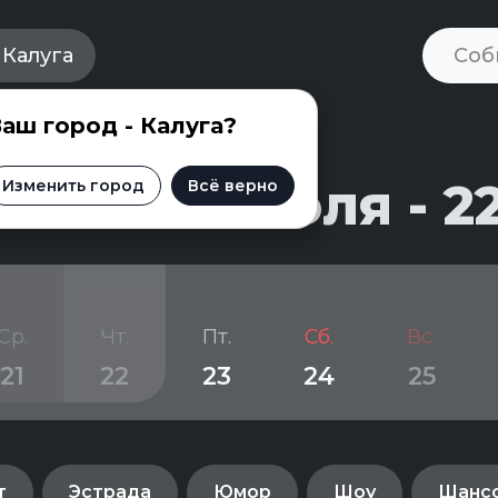
Калуга
аш город - Калуга?
и на 21 июля - 2
Изменить город
Всё верно
Ср.
Чт.
Пт.
Сб.
Вс.
21
22
23
24
25
т
Эстрада
Юмор
Шоу
Шанс