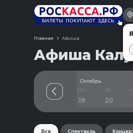
В
Главная
Афиша
Афиша Калуг
Октябрь
т.
Сб.
Вс.
Пн.
Вт.
6
17
18
19
20
Все
Спектакль
Концер