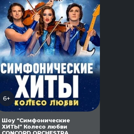
6+
Шоу "Симфонические
ХИТЫ" Колесо любви
CONCORD ORCHESTRA