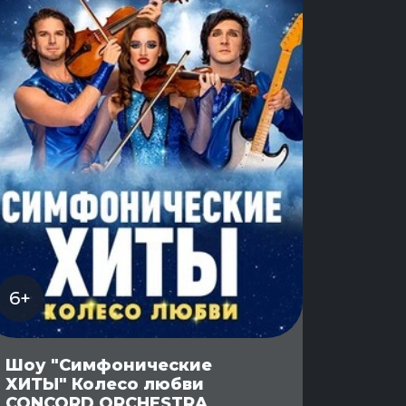
6+
Шоу "Симфонические
ХИТЫ" Колесо любви
CONCORD ORCHESTRA