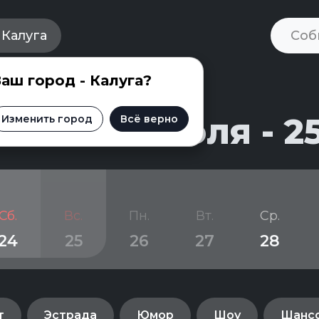
Калуга
аш город - Калуга?
и на 21 июля - 2
Изменить город
Всё верно
Сб.
Вс.
Пн.
Вт.
Ср.
24
25
26
27
28
т
Эстрада
Юмор
Шоу
Шанс