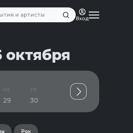
Вход
5 октября
Ноябрь
Чт.
Пт.
Сб.
Чт.
Пт.
29
30
31
05
06
он
Рок