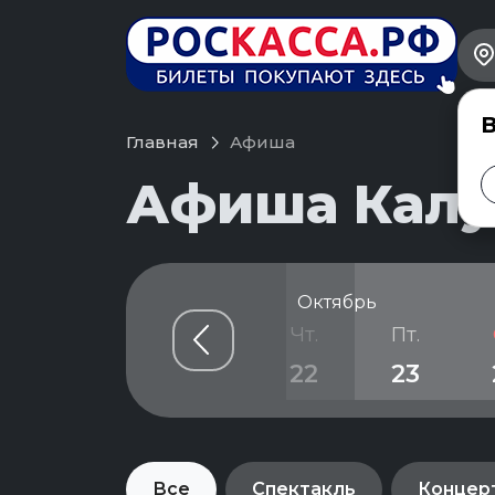
В
Главная
Афиша
Афиша Калуг
Октябрь
н.
Вт.
Ср.
Чт.
Пт.
9
20
21
22
23
Все
Спектакль
Концер