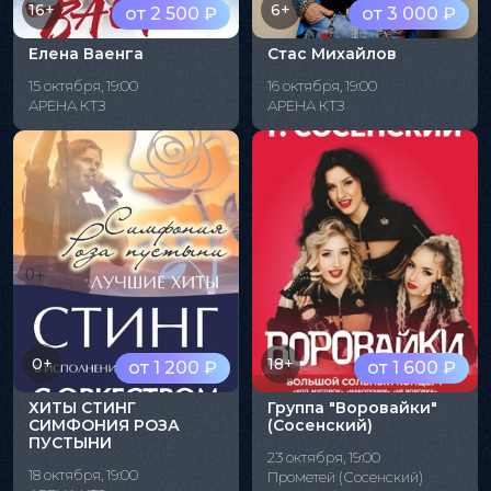
16+
6+
от 2 500 ₽
от 3 000 ₽
Елена Ваенга
Стас Михайлов
15 октября, 19:00
16 октября, 19:00
АРЕНА КТЗ
АРЕНА КТЗ
0+
18+
от 1 200 ₽
от 1 600 ₽
ХИТЫ СТИНГ
Группа "Воровайки"
СИМФОНИЯ РОЗА
(Сосенский)
ПУСТЫНИ
23 октября, 19:00
18 октября, 19:00
Прометей (Сосенский)