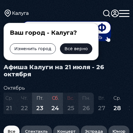
Калуга
Ваш город - Калуга?
Изменить город
Всё верно
Главная
Афиша
Афиша Калуги на 21 июля - 26
октября
Октябрь
Ср.
Чт.
Пт.
Сб.
Вс.
Пн.
Вт.
Ср.
Ч
21
22
23
24
25
26
27
28
2
Все
Спектакль
Концерт
Эстрада
Юмор