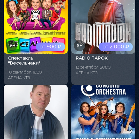
16+
6+
от 900 ₽
от 2 000 ₽
Спектакль
RADIO TAPOK
"Весельчаки"
12 сентября, 20:00
10 сентября, 18:30
АРЕНА КТЗ
АРЕНА КТЗ