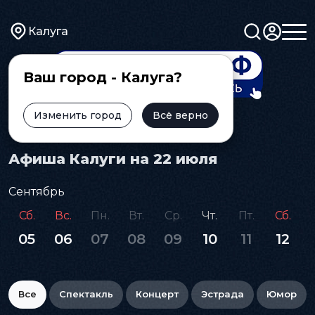
Калуга
Ваш город - Калуга?
Изменить город
Всё верно
Главная
Афиша
Афиша Калуги на 22 июля
Сентябрь
Сб.
Вс.
Пн.
Вт.
Ср.
Чт.
Пт.
Сб.
05
06
07
08
09
10
11
12
Все
Спектакль
Концерт
Эстрада
Юмор