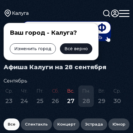
Калуга
Ваш город - Калуга?
Изменить город
Всё верно
Главная
Афиша
Афиша Калуги на 28 сентября
Сентябрь
Ср.
Чт.
Пт.
Сб.
Вс.
Пн.
Вт.
Ср.
23
24
25
26
27
28
29
30
Все
Спектакль
Концерт
Эстрада
Юмор