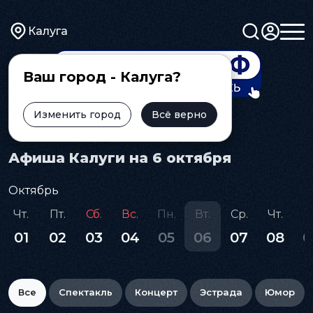
Калуга
Ваш город - Калуга?
Изменить город
Всё верно
Главная
Афиша
Афиша Калуги на 6 октября
Октябрь
Чт.
Пт.
Сб.
Вс.
Пн.
Вт.
Ср.
Чт.
П
01
02
03
04
05
06
07
08
0
Все
Спектакль
Концерт
Эстрада
Юмор