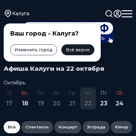
Калуга
Ваш город - Калуга?
Изменить город
Всё верно
Главная
Афиша
Афиша Калуги на 22 октября
Октябрь
Сб.
Вс.
Пн.
Вт.
Ср.
Чт.
Пт.
Сб.
В
17
18
19
20
21
22
23
24
2
Все
Спектакль
Концерт
Эстрада
Юмор