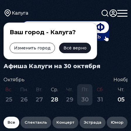
Калуга
Ваш город - Калуга?
Изменить город
Всё верно
Главная
Афиша
Афиша Калуги на 30 октября
Октябрь
Ноябр
Вс.
Пн.
Вт.
Ср.
Чт.
Пт.
Сб.
Чт.
25
26
27
28
29
30
31
05
Все
Спектакль
Концерт
Эстрада
Юмор