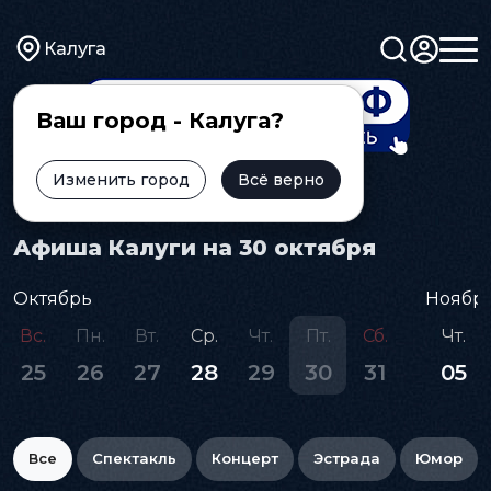
Калуга
Ваш город - Калуга?
Изменить город
Всё верно
Главная
Афиша
Афиша Калуги на 30 октября
Октябрь
Ноябр
Вс.
Пн.
Вт.
Ср.
Чт.
Пт.
Сб.
Чт.
25
26
27
28
29
30
31
05
Все
Спектакль
Концерт
Эстрада
Юмор