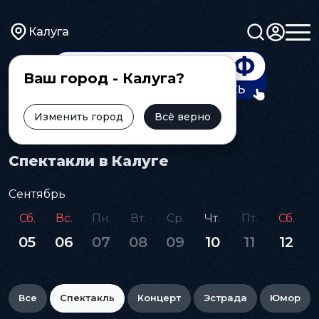
Калуга
Ваш город - Калуга?
Изменить город
Всё верно
Главная
Афиша
Спектакль
Спектакли в Калуге
Сентябрь
Сб.
Вс.
Пн.
Вт.
Ср.
Чт.
Пт.
Сб.
05
06
07
08
09
10
11
12
Все
Спектакль
Концерт
Эстрада
Юмор