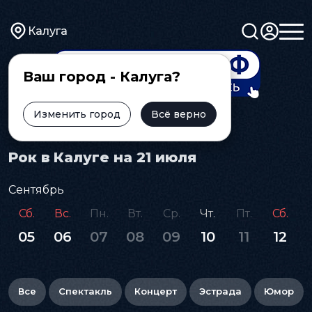
Калуга
Ваш город - Калуга?
Изменить город
Всё верно
Главная
Афиша
Рок
Рок в Калуге на 21 июля
Сентябрь
Сб.
Вс.
Пн.
Вт.
Ср.
Чт.
Пт.
Сб.
05
06
07
08
09
10
11
12
Все
Спектакль
Концерт
Эстрада
Юмор