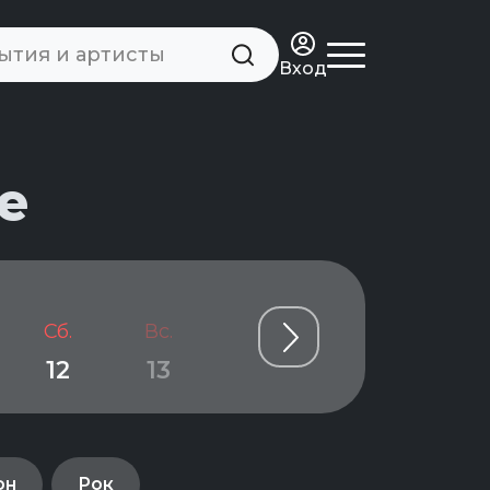
Вход
е
Сб.
Вс.
Пн.
Вт.
Ср.
12
13
14
15
16
он
Рок