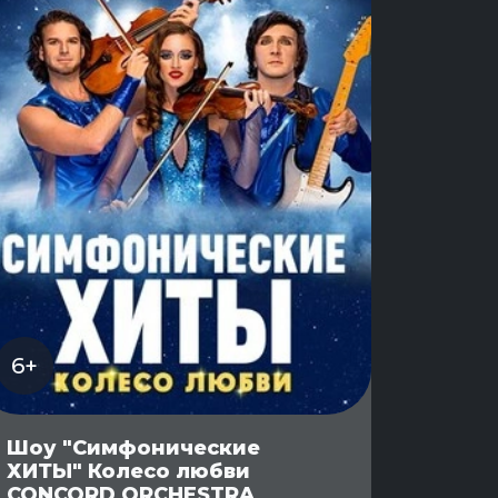
6+
Шоу "Симфонические
ХИТЫ" Колесо любви
CONCORD ORCHESTRA