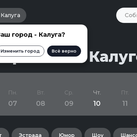
Калуга
аш город - Калуга?
приятий в Калуг
Изменить город
Всё верно
Пн.
Вт.
Ср.
Чт.
Пт.
07
08
09
10
11
т
Эстрада
Юмор
Шоу
Шанс