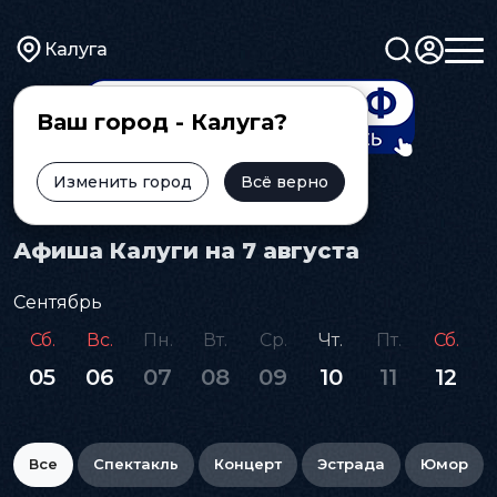
Калуга
Ваш город - Калуга?
Изменить город
Всё верно
Главная
Афиша
Афиша Калуги на 7 августа
Сентябрь
Сб.
Вс.
Пн.
Вт.
Ср.
Чт.
Пт.
Сб.
05
06
07
08
09
10
11
12
Все
Спектакль
Концерт
Эстрада
Юмор