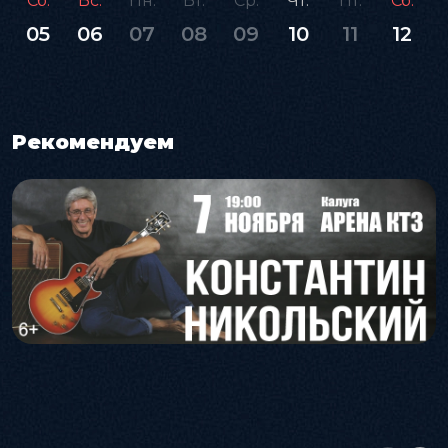
Сб.
Вс.
Пн.
Вт.
Ср.
Чт.
Пт.
Сб.
05
06
07
08
09
10
11
12
Рекомендуем