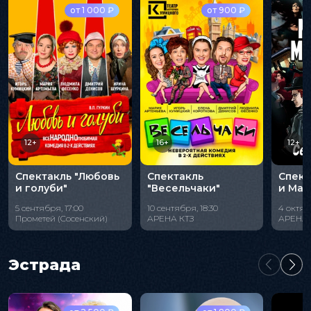
от 1 000 ₽
от 900 ₽
12+
16+
12+
Спектакль "Любовь
Спектакль
Спект
и голуби"
"Весельчаки"
и Мар
5 сентября, 17:00
10 сентября, 18:30
4 октяб
Прометей (Сосенский)
АРЕНА КТЗ
АРЕНА 
Эстрада