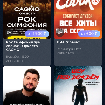
6+
6+
от 1 900 ₽
от 600 ₽
Рок Симфония при
ВИА "Совок"
свечах - Оркестр
10 октября, 18:00
CAGMO
АРЕНА КТЗ
8 октября, 19:00
АРЕНА КТЗ