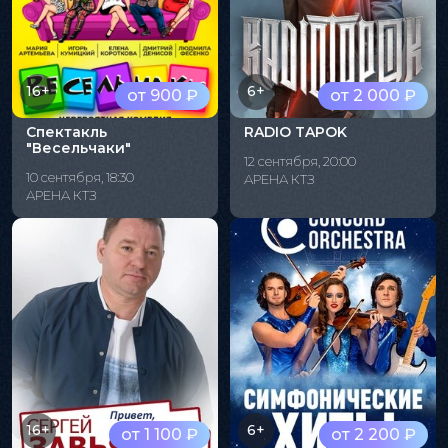
16+
6+
от 900 ₽
от 2 000 ₽
Спектакль
RADIO TAPOK
"Весельчаки"
12 сентября, 20:00
10 сентября, 18:30
АРЕНА КТЗ
АРЕНА КТЗ
16+
6+
от 1 100 ₽
от 2 200 ₽