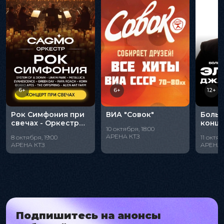
6+
6+
12+
Рок Симфония при
ВИА "Совок"
Боль
свечах - Оркестр
конце
10 октября, 18:00
CAGMO
Джан
АРЕНА КТЗ
8 октября, 19:00
11 октяб
АРЕНА КТЗ
АРЕНА 
Подпишитесь на анонсы