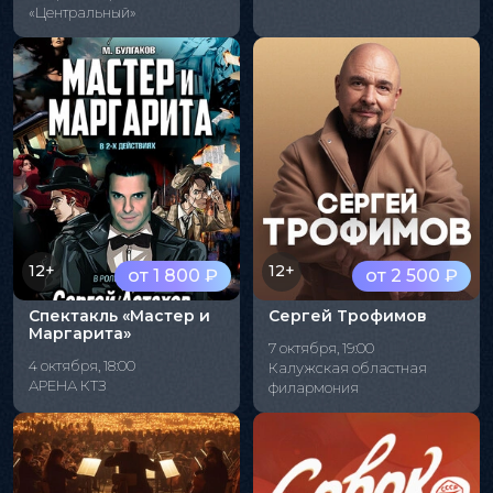
«Центральный»
12+
12+
от 1 800 ₽
от 2 500 ₽
Спектакль «Мастер и
Сергей Трофимов
Маргарита»
7 октября, 19:00
4 октября, 18:00
Калужская областная
АРЕНА КТЗ
филармония