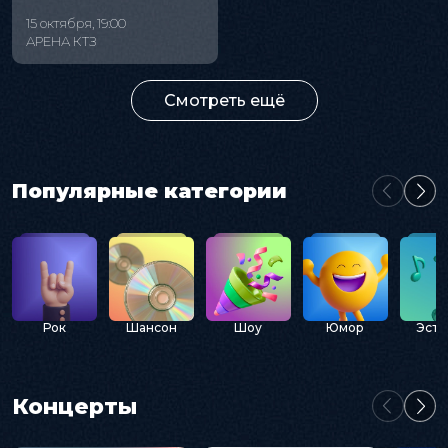
15 октября, 19:00
АРЕНА КТЗ
Смотреть ещё
Популярные категории
Рок
Шансон
Шоу
Юмор
Эстр
Концерты