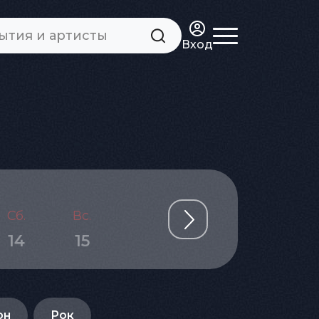
Вход
Сб.
Вс.
Пн.
Вт.
Ср.
14
15
16
17
18
он
Рок