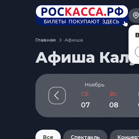
В
Главная
Афиша
Афиша Калуг
рь
Ноябрь
Чт.
Пт.
Сб.
Вс.
05
06
07
08
Все
Спектакль
Концер