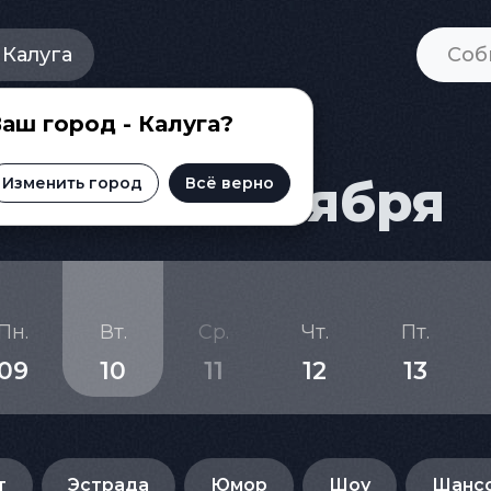
Калуга
аш город - Калуга?
и на 10 ноября
Изменить город
Всё верно
Пн.
Вт.
Ср.
Чт.
Пт.
09
10
11
12
13
т
Эстрада
Юмор
Шоу
Шанс