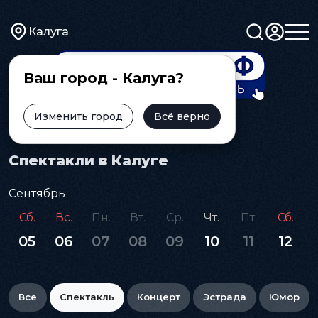
Калуга
Ваш город - Калуга?
Изменить город
Всё верно
Главная
Афиша
Спектакль
Спектакли в Калуге
Сентябрь
Сб.
Вс.
Пн.
Вт.
Ср.
Чт.
Пт.
Сб.
05
06
07
08
09
10
11
12
Все
Спектакль
Концерт
Эстрада
Юмор