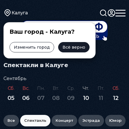
Калуга
Ваш город - Калуга?
Изменить город
Всё верно
Главная
Афиша
Спектакль
Спектакли в Калуге
Сентябрь
Сб.
Вс.
Пн.
Вт.
Ср.
Чт.
Пт.
Сб.
05
06
07
08
09
10
11
12
Все
Спектакль
Концерт
Эстрада
Юмор