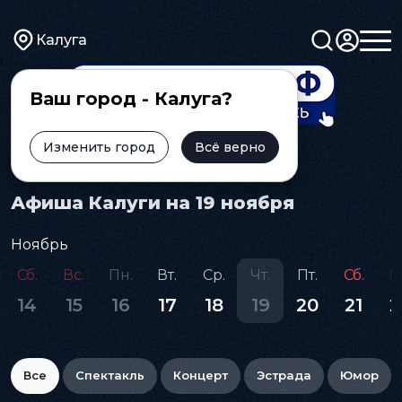
Калуга
Ваш город - Калуга?
Изменить город
Всё верно
Главная
Афиша
Афиша Калуги на 19 ноября
Ноябрь
Сб.
Вс.
Пн.
Вт.
Ср.
Чт.
Пт.
Сб.
В
14
15
16
17
18
19
20
21
2
Все
Спектакль
Концерт
Эстрада
Юмор