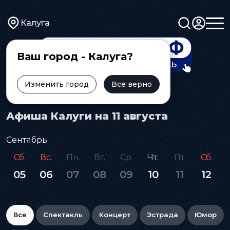
Калуга
Ваш город - Калуга?
Изменить город
Всё верно
Главная
Афиша
Афиша Калуги на 11 августа
Сентябрь
Сб.
Вс.
Пн.
Вт.
Ср.
Чт.
Пт.
Сб.
05
06
07
08
09
10
11
12
Все
Спектакль
Концерт
Эстрада
Юмор