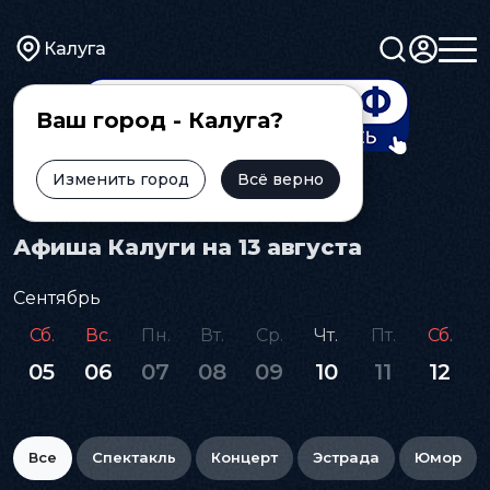
Калуга
Ваш город - Калуга?
Изменить город
Всё верно
Главная
Афиша
Афиша Калуги на 13 августа
Сентябрь
Сб.
Вс.
Пн.
Вт.
Ср.
Чт.
Пт.
Сб.
05
06
07
08
09
10
11
12
Все
Спектакль
Концерт
Эстрада
Юмор