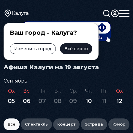
Калуга
Ваш город - Калуга?
Изменить город
Всё верно
Главная
Афиша
Афиша Калуги на 19 августа
Сентябрь
Сб.
Вс.
Пн.
Вт.
Ср.
Чт.
Пт.
Сб.
05
06
07
08
09
10
11
12
Все
Спектакль
Концерт
Эстрада
Юмор