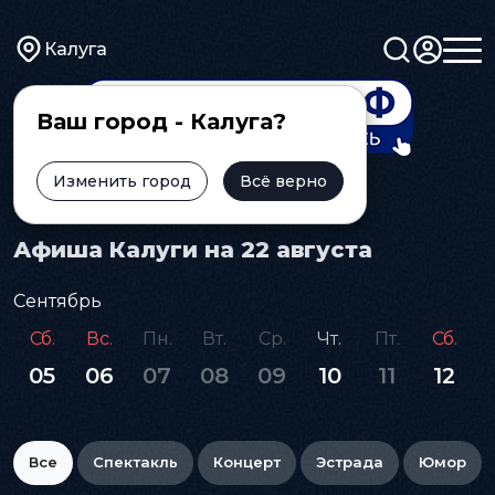
Калуга
Ваш город - Калуга?
Изменить город
Всё верно
Главная
Афиша
Афиша Калуги на 22 августа
Сентябрь
Сб.
Вс.
Пн.
Вт.
Ср.
Чт.
Пт.
Сб.
05
06
07
08
09
10
11
12
Все
Спектакль
Концерт
Эстрада
Юмор