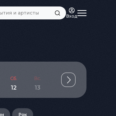
Вход
Сб.
Вс.
Пн.
Вт.
Ср.
12
13
14
15
16
он
Рок