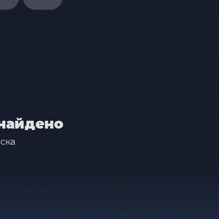
найдено
ска