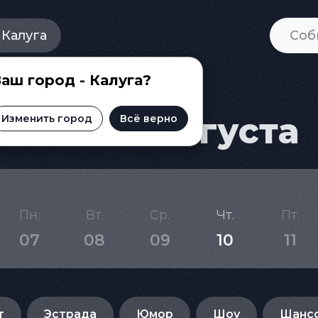
Калуга
аш город - Калуга?
и на 23 августа
Изменить город
Всё верно
Пн.
Вт.
Ср.
Чт.
Пт.
07
08
09
10
11
т
Эстрада
Юмор
Шоу
Шанс