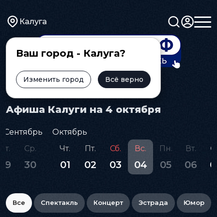
Калуга
Ваш город - Калуга?
Изменить город
Всё верно
Главная
Афиша
Афиша Калуги на 4 октября
Сентябрь
Октябрь
Вт.
Ср.
Чт.
Пт.
Сб.
Вс.
Пн.
Вт.
С
29
30
01
02
03
04
05
06
0
Все
Спектакль
Концерт
Эстрада
Юмор