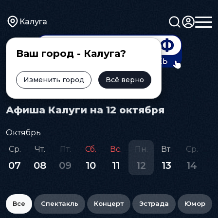
Калуга
Ваш город - Калуга?
Изменить город
Всё верно
Главная
Афиша
Афиша Калуги на 12 октября
Октябрь
Ср.
Чт.
Пт.
Сб.
Вс.
Пн.
Вт.
Ср.
Ч
07
08
09
10
11
12
13
14
1
Все
Спектакль
Концерт
Эстрада
Юмор