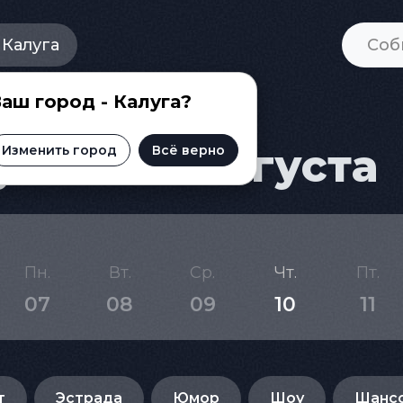
Калуга
аш город - Калуга?
ге на 11 августа
Изменить город
Всё верно
Пн.
Вт.
Ср.
Чт.
Пт.
07
08
09
10
11
т
Эстрада
Юмор
Шоу
Шанс