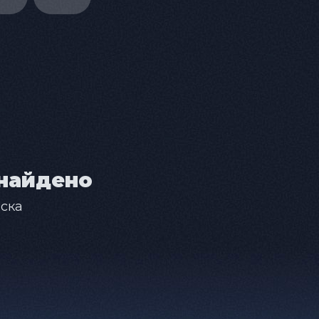
найдено
ска