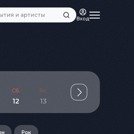
Вход
Сб.
Вс.
Пн.
Вт.
Ср.
12
13
14
15
16
он
Рок