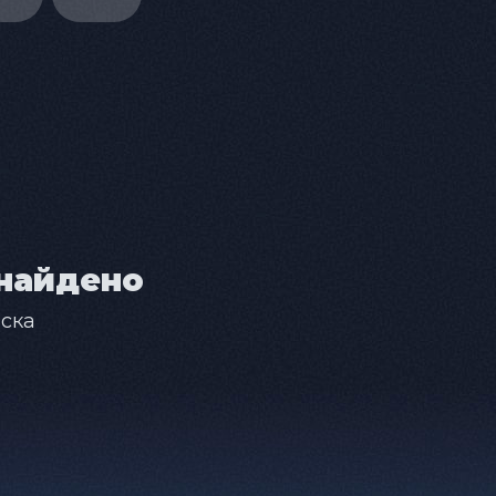
найдено
ска