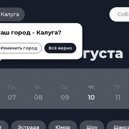
Калуга
аш город - Калуга?
ге на 15 августа
Изменить город
Всё верно
Пн.
Вт.
Ср.
Чт.
Пт.
07
08
09
10
11
т
Эстрада
Юмор
Шоу
Шанс