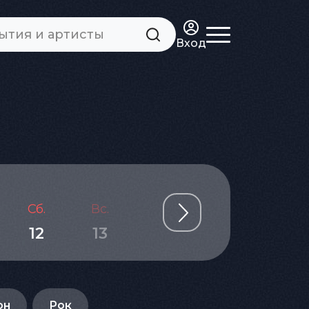
Вход
Сб.
Вс.
Пн.
Вт.
Ср.
12
13
14
15
16
он
Рок