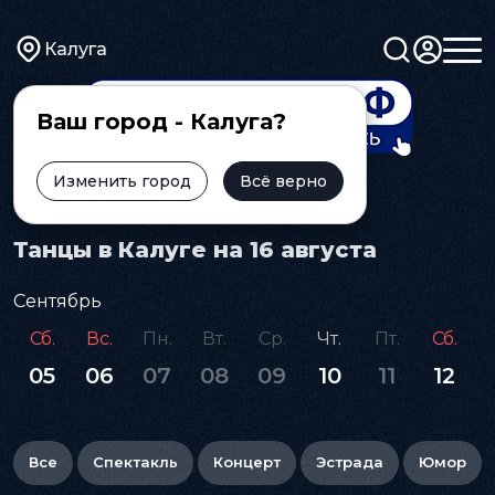
Калуга
Ваш город - Калуга?
Изменить город
Всё верно
Главная
Афиша
Танцы
Танцы в Калуге на 16 августа
Сентябрь
Сб.
Вс.
Пн.
Вт.
Ср.
Чт.
Пт.
Сб.
05
06
07
08
09
10
11
12
Все
Спектакль
Концерт
Эстрада
Юмор