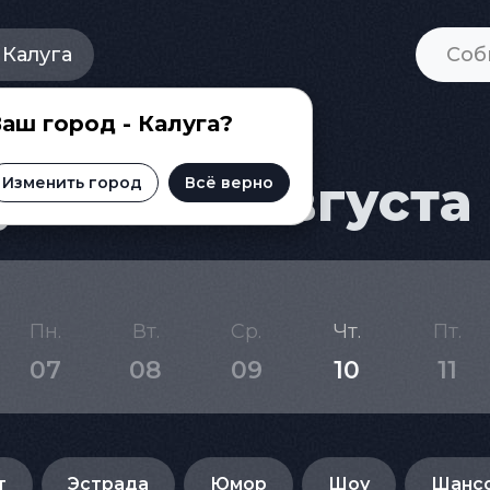
Калуга
аш город - Калуга?
ге на 18 августа
Изменить город
Всё верно
Пн.
Вт.
Ср.
Чт.
Пт.
07
08
09
10
11
т
Эстрада
Юмор
Шоу
Шанс