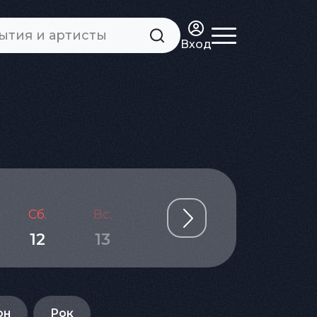
Вход
Сб.
Вс.
Пн.
Вт.
Ср.
12
13
14
15
16
он
Рок