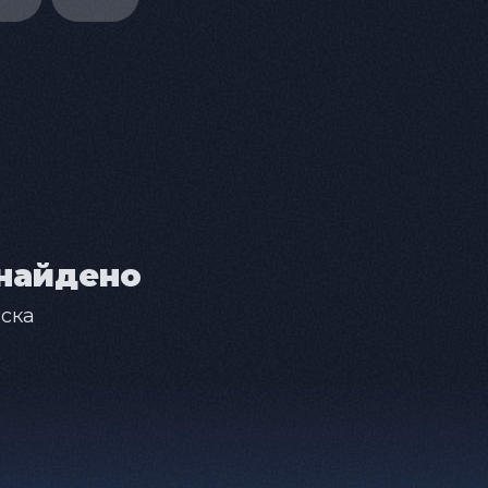
найдено
ска