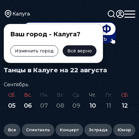
Калуга
Ваш город - Калуга?
Изменить город
Всё верно
Главная
Афиша
Танцы
Танцы в Калуге на 22 августа
Сентябрь
Сб.
Вс.
Пн.
Вт.
Ср.
Чт.
Пт.
Сб.
05
06
07
08
09
10
11
12
Все
Спектакль
Концерт
Эстрада
Юмор