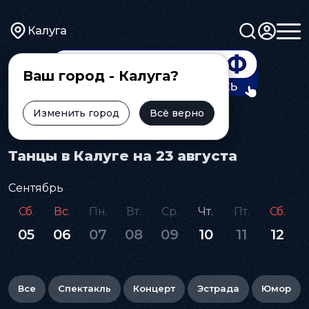
Калуга
Ваш город - Калуга?
Изменить город
Всё верно
Главная
Афиша
Танцы
Танцы в Калуге на 23 августа
Сентябрь
Сб.
Вс.
Пн.
Вт.
Ср.
Чт.
Пт.
Сб.
05
06
07
08
09
10
11
12
Все
Спектакль
Концерт
Эстрада
Юмор