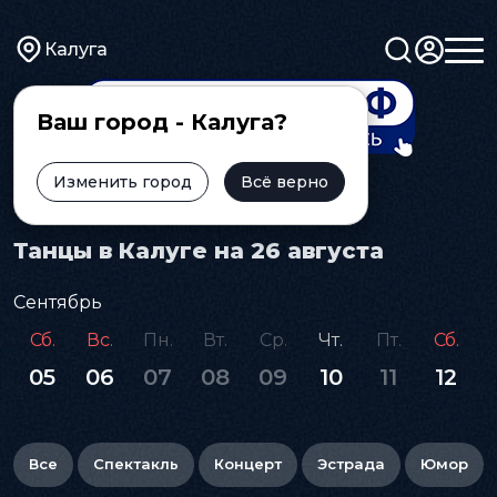
Калуга
Ваш город - Калуга?
Изменить город
Всё верно
Главная
Афиша
Танцы
Танцы в Калуге на 26 августа
Сентябрь
Сб.
Вс.
Пн.
Вт.
Ср.
Чт.
Пт.
Сб.
05
06
07
08
09
10
11
12
Все
Спектакль
Концерт
Эстрада
Юмор