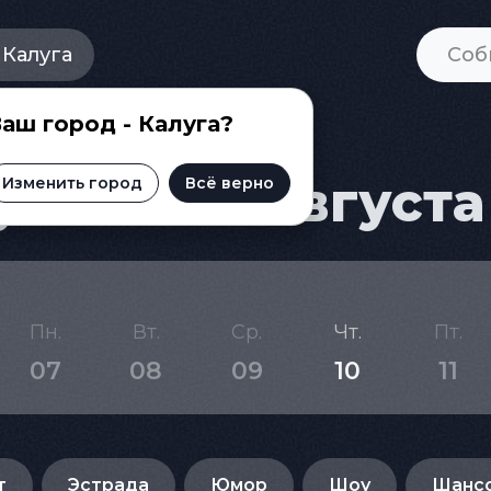
Калуга
аш город - Калуга?
ге на 30 августа
Изменить город
Всё верно
Пн.
Вт.
Ср.
Чт.
Пт.
07
08
09
10
11
т
Эстрада
Юмор
Шоу
Шанс