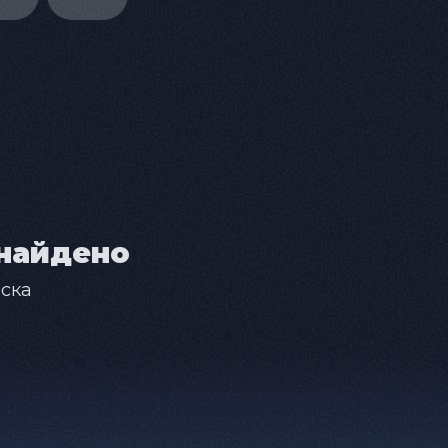
найдено
ска