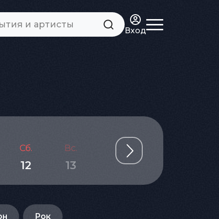
Вход
Сб.
Вс.
Пн.
Вт.
Ср.
12
13
14
15
16
он
Рок