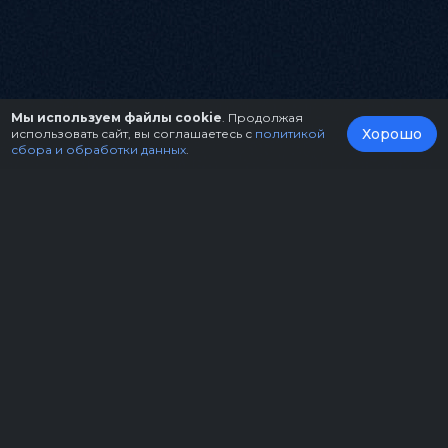
Мы используем файлы cookie
. Продолжая
Хорошо
использовать сайт, вы соглашаетесь с
политикой
сбора и обработки данных
.
О нас
Организаторам
Контакты
Правила возврата билетов
Оферта
Copyright © 2026.
Театрально-концертное агентство "Звёздный дождь"
Политика конфиденциальности
Пользовательское соглашение