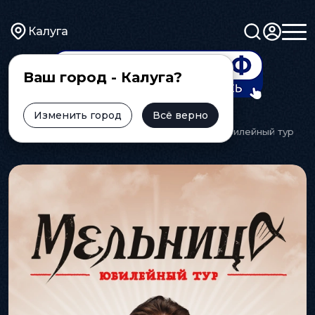
Калуга
Ваш город - Калуга?
Изменить город
Всё верно
Главная
Афиша
Шоу
"Мельница". Юбилейный тур