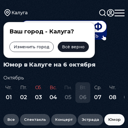
Калуга
Ваш город - Калуга?
Изменить город
Всё верно
Главная
Афиша
Юмор
Юмор в Калуге на 6 октября
Октябрь
Чт.
Пт.
Сб.
Вс.
Пн.
Вт.
Ср.
Чт.
П
01
02
03
04
05
06
07
08
0
Все
Спектакль
Концерт
Эстрада
Юмор