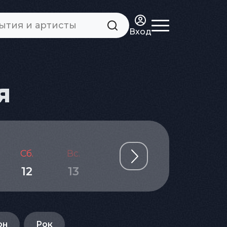
Вход
я
Сб.
Вс.
Пн.
Вт.
Ср.
12
13
14
15
16
он
Рок