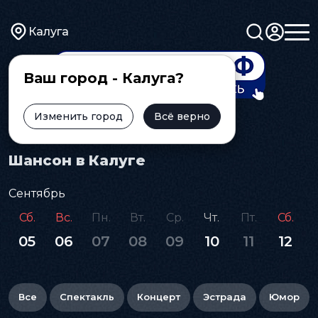
Калуга
Ваш город - Калуга?
Изменить город
Всё верно
Главная
Афиша
Шансон
Шансон в Калуге
Сентябрь
Сб.
Вс.
Пн.
Вт.
Ср.
Чт.
Пт.
Сб.
05
06
07
08
09
10
11
12
Все
Спектакль
Концерт
Эстрада
Юмор