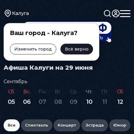
Калуга
Ваш город - Калуга?
Изменить город
Всё верно
Главная
Афиша
Афиша Калуги на 29 июня
Сентябрь
Сб.
Вс.
Пн.
Вт.
Ср.
Чт.
Пт.
Сб.
05
06
07
08
09
10
11
12
Все
Спектакль
Концерт
Эстрада
Юмор