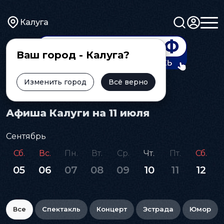
Калуга
Ваш город - Калуга?
Изменить город
Всё верно
Главная
Афиша
Афиша Калуги на 11 июля
Сентябрь
Сб.
Вс.
Пн.
Вт.
Ср.
Чт.
Пт.
Сб.
05
06
07
08
09
10
11
12
Все
Спектакль
Концерт
Эстрада
Юмор