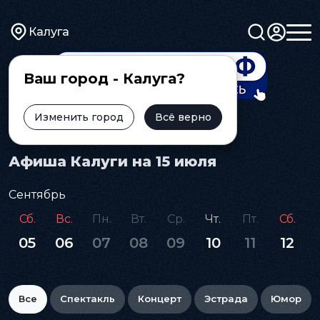
Калуга
Ваш город - Калуга?
Изменить город
Всё верно
Главная
Афиша
Афиша Калуги на 15 июля
Сентябрь
Сб.
Вс.
Пн.
Вт.
Ср.
Чт.
Пт.
Сб.
05
06
07
08
09
10
11
12
Все
Спектакль
Концерт
Эстрада
Юмор