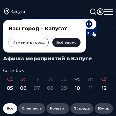
Калуга
Ваш город - Калуга?
Изменить город
Всё верно
Главная
Афиша
Афиша мероприятий в Калуге
Сентябрь
Сб.
Вс.
Пн.
Вт.
Ср.
Чт.
Пт.
Сб.
05
06
07
08
09
10
11
12
Все
Спектакль
Концерт
Эстрада
Юмор